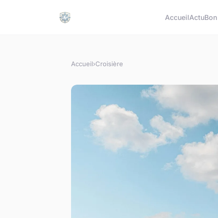
Accueil
Actu
Bon
Accueil
›
Croisière