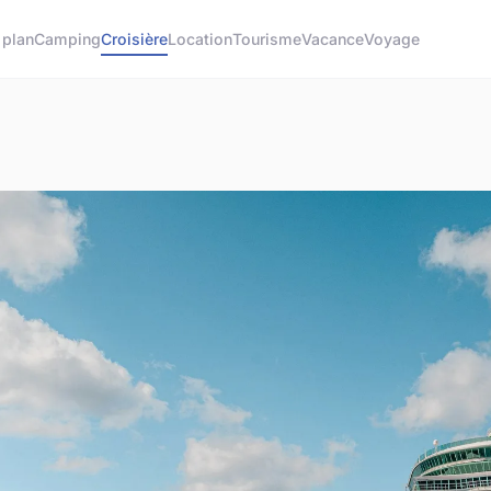
 plan
Camping
Croisière
Location
Tourisme
Vacance
Voyage