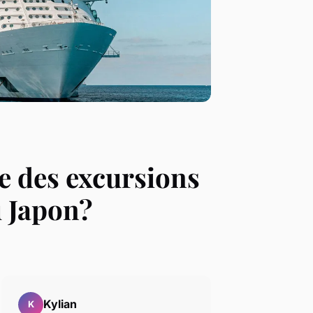
e des excursions
u Japon?
Kylian
K