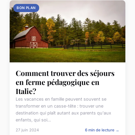
BON PLAN
Comment trouver des séjours
en ferme pédagogique en
Italie?
Les vacances en famille peuvent souvent se
transformer en un casse-tête : trouver une
destination qui plaît autant aux parents qu'aux
enfants, qui soi...
27 juin 2024
6 min de lecture →