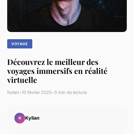
VOYAGE
Découvrez le meilleur des
voyages immersifs en réalité
virtuelle
Kylian
•
10 février 2025
•
3 min de lecture
Kylian
K